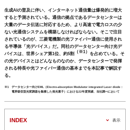
生成AIの普及に伴い、インターネット通信量は爆発的に増大
すると予測されている。通信の拠点であるデータセンターは
大量のデータ伝送に対応するため、より高速で電力ロスの少
ない光通信システムを構築しなければならない。そこで注目
されているのが、三菱電機製の光ファイバー通信に使用され
る半導体「光デバイス」だ。同社のデータセンター向け光デ
（※1）
バイスは、世界シェア第1位、約5割
を占めている。そ
の光デバイスとはどんなものなのか、データセンターで発揮
される特長や光ファイバー通信の基本までを本記事で解説す
る。
※1
データセンター向けEML（Electro-absorption Modulator integrated Laser diode：
電界吸収型光変調器を集積した発光素子）における22年度実績、当社調べにおいて
INDEX
表示