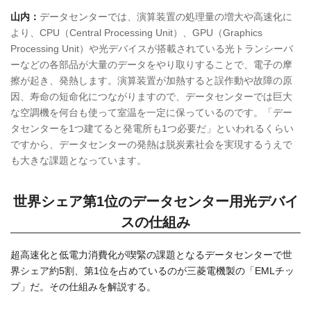
山内：
データセンターでは、演算装置の処理量の増大や高速化に
より、CPU（Central Processing Unit）、GPU（Graphics
Processing Unit）や光デバイスが搭載されている光トランシーバ
ーなどの各部品が大量のデータをやり取りすることで、電子の摩
擦が起き、発熱します。演算装置が加熱すると誤作動や故障の原
因、寿命の短命化につながりますので、データセンターでは巨大
な空調機を何台も使って室温を一定に保っているのです。「デー
タセンターを1つ建てると発電所も1つ必要だ」といわれるくらい
ですから、データセンターの発熱は脱炭素社会を実現するうえで
も大きな課題となっています。
世界シェア第1位のデータセンター用光デバイ
スの仕組み
超高速化と低電力消費化が喫緊の課題となるデータセンターで世
界シェア約5割、第1位を占めているのが三菱電機製の「EMLチッ
プ」だ。その仕組みを解説する。