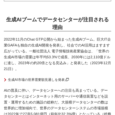
生成AIブームでデータセンターが注目される
理由
2022年11月のChat GTP公開から始まった生成AIブーム。巨大IT企
業GAFAも独自の生成AI開発を発表し、社会でのAI活用はますます
広がっている。一般社団法人 電子情報技術産業協会は、「世界の
生成AI市場の需要は年平均53.3%で成長、2030年には2,110億ドル
に達し、2023年の約20倍となる見込み」と発表した（2023年12月
21日）。
生成AI市場の世界需要額見通しを発表
AIの普及に伴い、データセンターへの注目も高まっている。デー
タセンターとはインターネット用のサーバーや通信装置などを設
置・運用するための施設の総称だ。大規模データセンターの数は
世界的に増加傾向で、世界のデータセンターシステムの市場規模
は2022年で27兆5,081億円（前年比32.3%増）となっている（総務