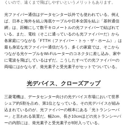
くいので、遠くまで飛ばしやすいというメリットもあります。
光ファイバー通信はデータセンター以外でも使われている。例え
ば、日本と海外を結ぶ海底ケーブルや日本全国を結ぶ「基幹通信
網」は、距離にして数千キロメートルの光ファイバーで結ばれて
いる。また、電柱（そこに通っているのも光ファイバーだ）から
各家庭につながる「FTTH（ファイバー・トゥ・ザ・ホーム）」は
最も身近な光ファイバー通信だろう。多くの家庭では、そこから
つながる光ケーブルをWi-Fiルーターのコネクタに差し込み、家中
に電波を飛ばしているはずだ。こうしたすべての光ファイバーの
両端にはかならず、発光素子と受光素子がセットでついている。
光デバイス、クローズアップ
三菱電機は、データセンター向けの光デバイス市場において世界
シェア約5割を占め、第1位となっている。その光デバイスが組み
込まれているのが、光ファイバーの根本にある「光トランシーバ
ー」と言われる装置だ。幅2cm、長さ10cmほどの光トランシーバ
ーの内部には、発光素子と受光素子が8対入っている。