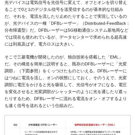
光デバイスは電気信号を光信号に変えて、オフとオンを切り替え
ることで0と1のデジタル信号を送受信するのが基本的な仕組み
だ。それを、電流を流したり止めたりすることで実現しているの
が、光デバイスの一種「DFBレーザー」（Distributed-FeedBack：
分布帰還型）だ。DFBレーザーは5G移動通信システム基地局など
では現在も使われているが、データセンターで求められる超高速
には到底及ばず、電力ロスは大きい。
そこで三菱電機が開発したのが、独自技術を搭載した「EML」
だ。その構造を簡単に説明すると、既存のDFBレーザーに「光変
調部」（下図参照）をくっつけたものといえる。DFBレーザーに
はつねに電流を流し、オンの状態にしておく。そのうえで、光変
調部に電圧をかけると光を吸収して、光信号がオフになる。電圧
を変化させると光変調部がシャッターのように光を通したり遮っ
たりするため、DFBレーザーに流れる電流をオン・オフするより
も速く信号を送れるという仕組みだ。