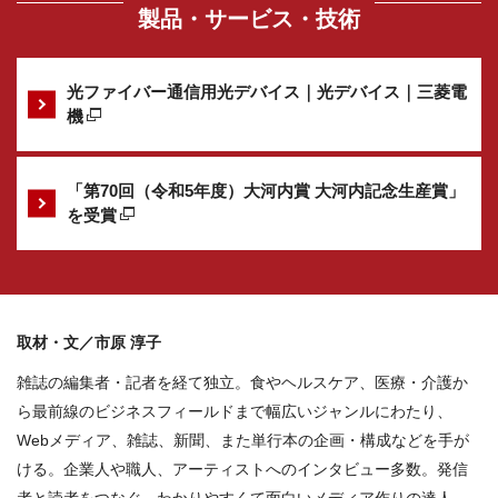
製品・サービス・技術
光ファイバー通信用光デバイス｜光デバイス｜三菱電
機
「第70回（令和5年度）大河内賞 大河内記念生産賞」
を受賞
取材・文／市原 淳子
雑誌の編集者・記者を経て独立。食やヘルスケア、医療・介護か
ら最前線のビジネスフィールドまで幅広いジャンルにわたり、
Webメディア、雑誌、新聞、また単行本の企画・構成などを手が
ける。企業人や職人、アーティストへのインタビュー多数。発信
者と読者をつなぐ、わかりやすくて面白いメディア作りの達人。