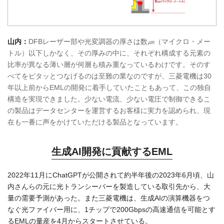
山内：
DFBレーザー部や光変調器の厚さは数㎛（マイクロ・メー
トル）以下しかなく、その厚みの中に、それぞれ構成する元素の
比率が異なる薄い層が何層も積み重なっているわけです。そのす
べてをピタッとつなげるのは至難の業なのですが、三菱電機は30
年以上前からEMLの開発に着手していたこともあって、この独自
構造を実現できました。少ない電流、少ない電圧で制御できるこ
の製品はデータセンターを運営するお客様に実力を認められ、現
在も一番に声をかけていただける製品となっています。
生成AI開発に貢献するEML
2022年11月にChatGPTが公開されて約半年後の2023年6月頃、山
内さんらの元に光トランシーバーを製造している取引先から、大
量の需要予測があった。また三菱電機は、生成AIの演算機器をつ
なぐ光ファイバー用に、1チップで200Gbpsの高速通信を可能とす
るEMLの量産を4月からスタートさせている。