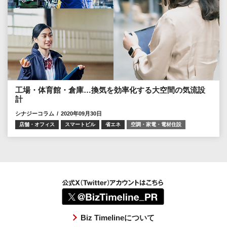
工場・体育館・倉庫…換気を効率化する大空間の気流設
計
シナジーコラム
2020年09月30日
店舗・オフィス
スマートビル
省エネ
空調・家電・電材住設
Biz Timelineについて