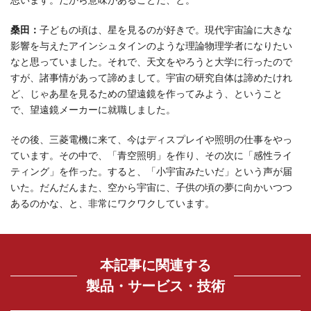
思います。だから意味があることだ、と。
桑田：
子どもの頃は、星を見るのが好きで。現代宇宙論に大きな
影響を与えたアインシュタインのような理論物理学者になりたい
なと思っていました。それで、天文をやろうと大学に行ったので
すが、諸事情があって諦めまして。宇宙の研究自体は諦めたけれ
ど、じゃあ星を見るための望遠鏡を作ってみよう、ということ
で、望遠鏡メーカーに就職しました。
その後、三菱電機に来て、今はディスプレイや照明の仕事をやっ
ています。その中で、「青空照明」を作り、その次に「感性ライ
ティング」を作った。すると、「小宇宙みたいだ」という声が届
いた。だんだんまた、空から宇宙に、子供の頃の夢に向かいつつ
あるのかな、と、非常にワクワクしています。
本記事に関連する
製品・サービス・技術