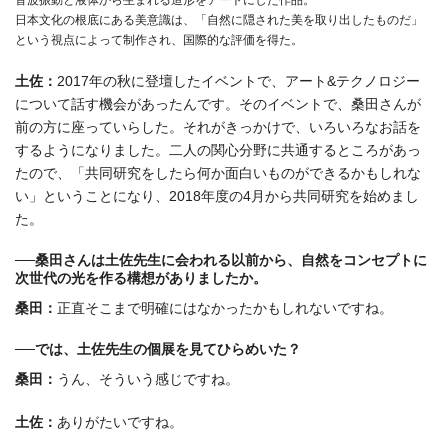
音波振動と液体から生まれる造形をアートにした作品。
日本文化の根底にある美意識は、「自然に隠された美を取り出したものだ」
という視点によって制作され、国際的な評価を得た。
土佐：
2017年の秋に登壇したイベントで、アート&テクノロジー
について話す機会があったんです。そのイベントで、桑田さんが
前の方に座っていらした。それがきっかけで、いろいろなお話を
するようになりました。二人の関心分野に共通するところがあっ
たので、「共同研究をしたら何か面白いものができるかもしれな
い」ということになり、2018年度の4月から共同研究を始めまし
た。
──桑田さんは土佐先生に会われる以前から、自然をコンセプトに
次世代の光を作る構想がありましたか。
桑田：
正直そこまで明確にはなかったかもしれないですね。
──では、土佐先生の個展を見てひらめいた？
桑田：
うん、そういう感じですね。
土佐：
ありがたいですね。