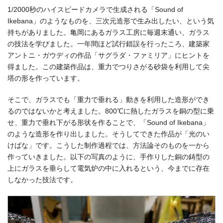
1/2000秒のハイスピードカメラで生成される「Sound of
Ikebana」のようなものを、三次元造形で生み出したい、という気
持ちがありました。亀岡にあるガラス工房に毎週末通い、ガラス
の技法を学びました。一年間ほど試行錯誤を行ったころ、建築家
アントニ・ガウディの作品「サグラダ・ファミリア」にヒントを
得ました。この建築作品は、重力でつりさがる砂袋を利用して尖
塔の形を作っています。
そこで、ガラスでも「重力で垂れる」動きを利用した造形ができ
るのではないかと考えました。800℃に熱したガラスを銅の型に乗
せ、重力で垂れ下がる形状を作ることで、「Sound of Ikebana」
のような造形を作り出しました。そうしてできた作品が「光のい
けばな」です。こうした制作過程では、方法論そのものを一から
作っていきました。以下の写真のように、手作りした銅の鋳型の
上にガラスを垂らして電気炉の中に入れるという、今までに存在
しなかった技法です。