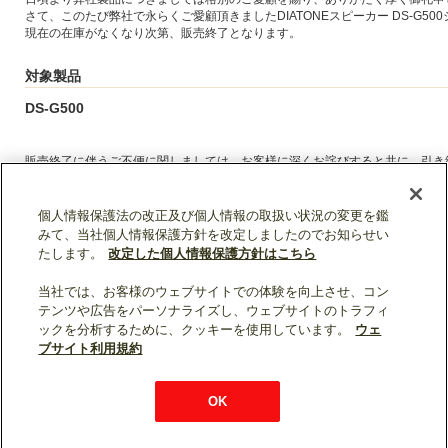
さて、このたび弊社で永らくご愛顧頂きましたDIATONEスピーカー DS-G
現在の在庫がなくなり次第、販売終了となります。
対象製品
DS-G500
販売終了に伴うご不便に関しましては、お客様に深くお詫びすると共に、引き
個人情報保護法の改正及び個人情報の取扱い状況の変更を鑑
みて、当社個人情報保護方針を改定しましたのでお知らせい
たします。
改定した個人情報保護方針はこちら
当社では、お客様のウェブサイトでの体験を向上させ、コン
テンツや広告をパーソナライズし、ウェブサイトのトラフィ
ックを分析するために、クッキーを使用しています。
ウェ
ソーシャルメディア公式アカウント一覧
ブサイト利用規約
個人情報保護
利用規約
総合サイトマップ
OK
© Mitsubishi Electric Corporation