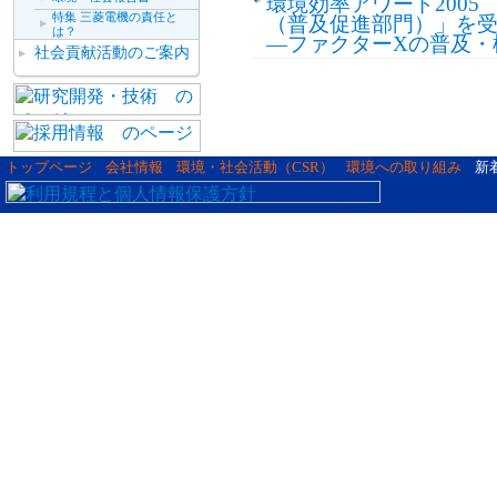
環境効率アワード200
特集 三菱電機の責任と
（普及促進部門）」を
は？
―ファクターXの普及・
社会貢献活動のご案内
トップページ
会社情報
環境・社会活動（CSR）
環境への取り組み
新