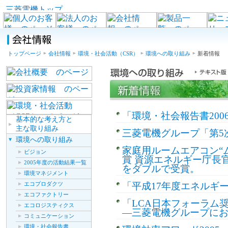
トップページ
会社情報
環境・社会活動（CSR）
環境への取り組み
新着情報
「環境・社会報告書200
基本的な考え方と
主な取り組み
三菱電機グループ「第5
環境への取り組み
家庭用ルームエアコン“ム
ビジョン
賞 資源エネルギー庁長
2005年度の活動結果一覧
をダブルで受賞。
環境マネジメント
エコプロダクツ
「平成17年度エネルギ
エコファクトリー
「LCA日本フォーラム
エコロジスティクス
―三菱電機グループにお
コミュニケーション
環境・社会報告書