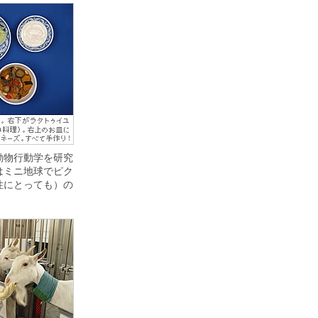
動物行動学を研究
はミニ地球でピク
性にとっても）の