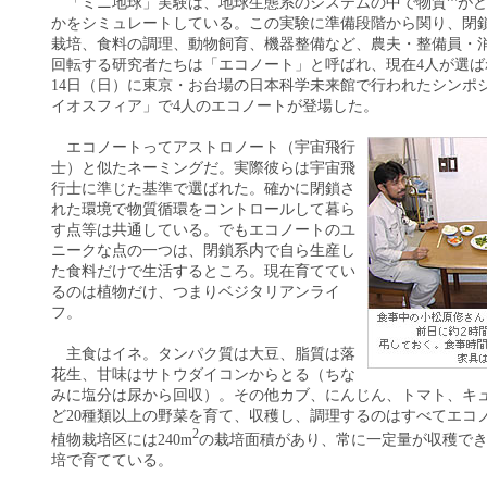
「ミニ地球」実験は、地球生態系のシステムの中で物質
が
かをシミュレートしている。この実験に準備段階から関り、閉
栽培、食料の調理、動物飼育、機器整備など、農夫・整備員・
回転する研究者たちは「エコノート」と呼ばれ、現在4人が選ば
14日（日）に東京・お台場の日本科学未来館で行われたシンポ
イオスフィア」で4人のエコノートが登場した。
エコノートってアストロノート（宇宙飛行
士）と似たネーミングだ。実際彼らは宇宙飛
行士に準じた基準で選ばれた。確かに閉鎖さ
れた環境で物質循環をコントロールして暮ら
す点等は共通している。でもエコノートのユ
ニークな点の一つは、閉鎖系内で自ら生産し
た食料だけで生活するところ。現在育ててい
るのは植物だけ、つまりベジタリアンライ
フ。
主食はイネ。タンパク質は大豆、脂質は落
花生、甘味はサトウダイコンからとる（ちな
みに塩分は尿から回収）。その他カブ、にんじん、トマト、キ
ど20種類以上の野菜を育て、収穫し、調理するのはすべてエコ
2
植物栽培区には240m
の栽培面積があり、常に一定量が収穫で
培で育てている。