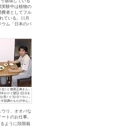
どう循環している
鎖実験中は植物の
消費者としてフル
れている。11月
ジウム「日本のバ
ュウリ、オオバな
ノートのお仕事。
きるように段階栽