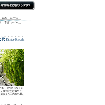
＋若者」が宇宙…
王、宇宙でギャ…
公代
Kimiyo Hayashi