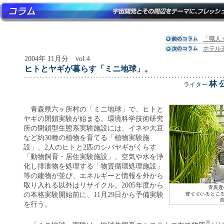
「職人
ホテル
2004年 11月分 vol.4
ヒトとヤギが暮らす「ミニ地球」。
林 
ライター
青森県六ヶ所村の「ミニ地球」で、ヒトと
ヤギの閉鎖実験が始まる。環境科学技術研究
所の閉鎖型生態系実験施設には、イネや大豆
など約30種の植物を育てる「植物実験施
設」、2人のヒトと2匹のシバヤギがくらす
「動物飼育・居住実験施設」、空気や水を浄
化し排泄物を処理する「物質循環処理施設」
等の建物が並び、エネルギーと情報を外から
取り入れる以外はリサイクル。2005年度から
の本格実験開始前に、11月29日から予備実験
を行う。
※