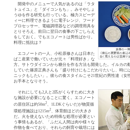
開発中のメニューで人気があるのは「ラタ
トュイユ」と「ダイコンもち」。みそやしょ
うゆを作る研究も行っている。極力スピーデ
ィーに料理できるように電子レンジ、フード
プロセッサー、電磁調理器などの調理用具を
とりそろえ、前日に翌日の食事の下ごしらえ
をしておく。でもエコノートは男性ばかり。
料理に抵抗は？
エコノートの一人、小松原修さんは日本た
ばこ産業で働いていたが元々「料理好き」な
方。サトウダイコンから糖分を作る方法も開発した。イルカの
していた篠原正典さんも「盛り付けにもこだわりたいし、時に
ニックもしたい」。彼らの食スタイルこそ21世紀の男性達（女
お手本となりそう。
それにしても2人と2匹がくらすために大き
な施設が必要になることに驚く。エコノート
2
の居住区は約50m
、1LDKぐらいだが物質循
2
環処理施設は1215m
、体育館ほどの大きさ
だ。火を使えないため特殊な処理が必要とい
う事情もあるが、「ふだん人間は肉や様々な
作物を食べており、それらの飼育や栽培には