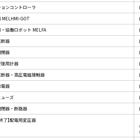
ションコントローラ
MELHMI-GOT
・協働ロボット MELFA
遮断器
開閉器
管理用計器
遮断器・高圧電磁接触器
継電器
ヒューズ
開閉器・断路器
終了】配電用変圧器