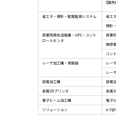
【販
省エネ・検針・配電監視システム
省エ
検針
産業用換気送風機・UPS・コント
産業
ロールセンタ
無停電
コン
レーザ加工機・発振器
レーザ
レー
放電加工機
放電加
金属3Dプリンタ
金属3
電子ビーム加工機
電子ビ
ソリューション
e-F@