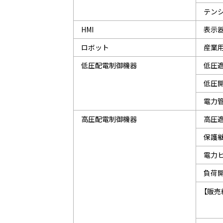
テン
HMI
表示器 
ロボット
産業用
低圧配電制御機器
低圧
低圧
電力
高圧配電制御機器
高圧
保護
電力
負荷
【販売