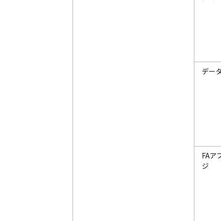
デー
FA
ジ