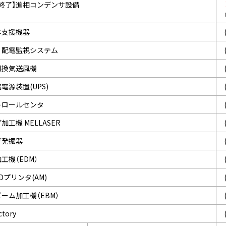
売終了】進相コンデンサ設備
ネ支援機器
・配電監視システム
用換気送風機
電源装置(UPS)
トロールセンタ
加工機 MELLASER
ザ発振器
工機（EDM）
Dプリンタ(AM)
ーム加工機（EBM）
ctory