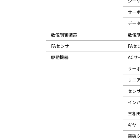
シーケ
サー
データ
数値制御装置
数値制
FAセンサ
FAセン
駆動機器
ACサー
サー
リニ
セン
インバ
三相
ギヤ
電磁