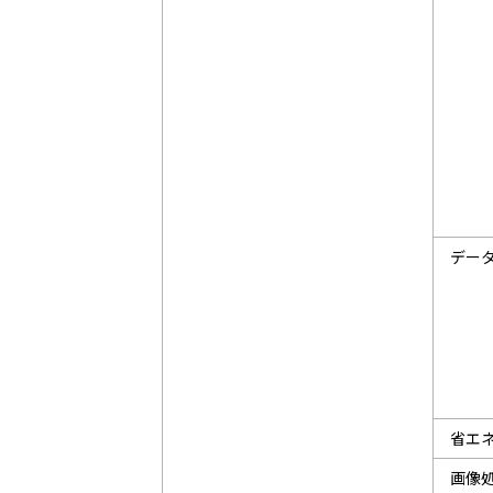
デー
省エ
画像