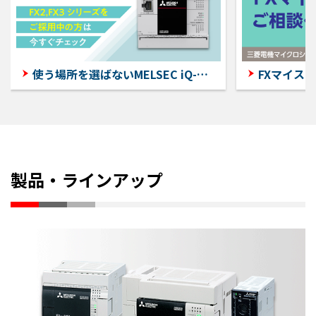
使う場所を選ばないMELSEC iQ-F
FXマイス
をあなたのそばにも
製品・ラインアップ