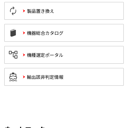
アナログ
データリンク・通信
高速カウンタ
製品置き換え
プログラミング
位置決め
オプション・トレーニング
データリンク・通信
機器総合カタログ
プログラミング
オプション・トレーニング
機種選定ポータル
輸出該非判定情報