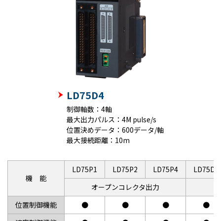
LD75D4
制御軸数：4軸
最大出力パルス：4M pulse/s
位置決めデータ：600データ/軸
最大接続距離：10m
LD75P1
LD75P2
LD75P4
LD75D1
機 能
オープンコレクタ出力
位置制御機能
●
●
●
●