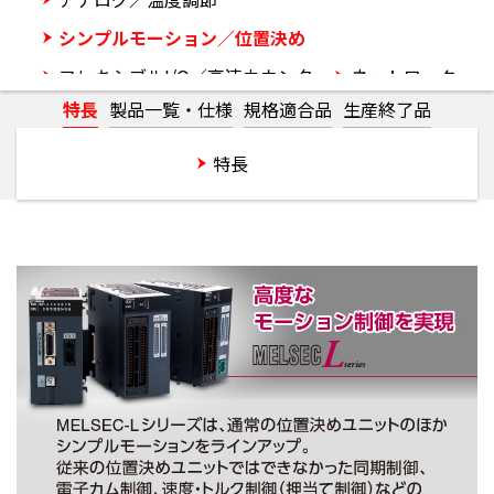
シンプルモーション／位置決め
フレキシブルI/O／高速カウンタ
ネットワーク
特長
製品一覧・仕様
規格適合品
生産終了品
注目の製品
ラインアップ
特長