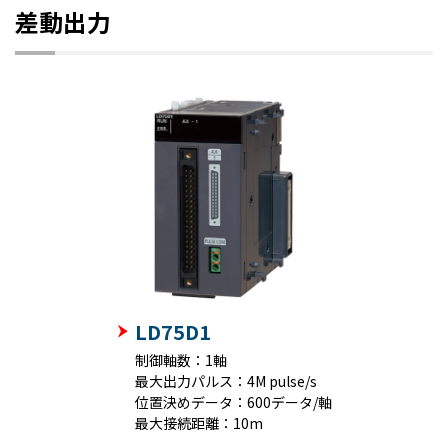
差動出力
LD75D1
制御軸数：1軸
最大出力パルス：4M pulse/s
位置決めデータ：600データ/軸
最大接続距離：10m