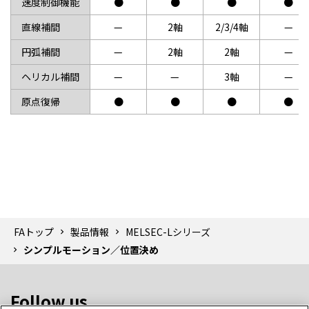
速度制御機能
●
●
●
●
直線補間
—
2軸
2/3/4軸
—
円弧補間
—
2軸
2軸
—
ヘリカル補間
—
—
3軸
—
原点復帰
●
●
●
●
FAトップ
製品情報
MELSEC-Lシリーズ
シンプルモーション／位置決め
Follow us