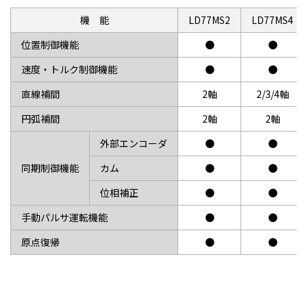
機 能
LD77MS2
LD77MS4
位置制御機能
●
●
速度・トルク制御機能
●
●
直線補間
2軸
2/3/4軸
円弧補間
2軸
2軸
外部エンコーダ
●
●
同期制御機能
カム
●
●
位相補正
●
●
手動パルサ運転機能
●
●
原点復帰
●
●