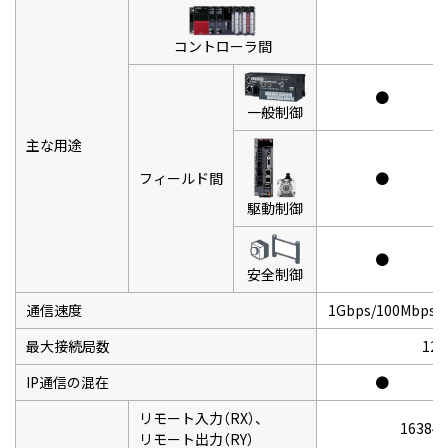
コントローラ間
●
一般制御
主な用途
フィールド間
●
駆動制御
●
安全制御
通信速度
1Gbps/100Mbps
最大接続局数
12
IP通信の混在
●
リモート入力（RX）、
16384
リモート出力（RY）