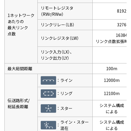
リモートレジスタ
8192点
（RWr/RWw）
1ネットワーク
あたりの
リンクリレー（LB）
32768
最大リンク
点数
16384
リンクレジスタ（LW）
リンク点数拡張時:52
リンク入力（LX）、
リンク出力（LY）
最大局間距離
100m
12000m
：
ライン
12100m
：
リング
伝送路形式/
システム構成
総延長距離
：
スター
による
ライン・スター
システム構成
：
混在
による