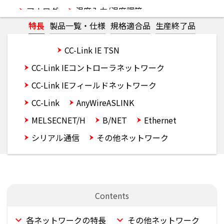
アナログ
温度入力/温度調節
特長
製品一覧・仕様
規格適合品
生産終了品
モーション/位置決め
高速カウンタ/絶縁パルス/フレキシブル高速I/O
概要
CC-Link IE TSN
ネットワーク
情報連携
電力計測
CC-Link IEコントローラネットワーク
DataNavigateApp
ソフトウェア
CC-Link IEフィールドネットワーク
FAパートナー製品
CC-Link
AnyWireASLINK
MELSECNET/H
B/NET
Ethernet
シリアル通信
その他ネットワーク
各ネットワークの特長
その他ネットワーク