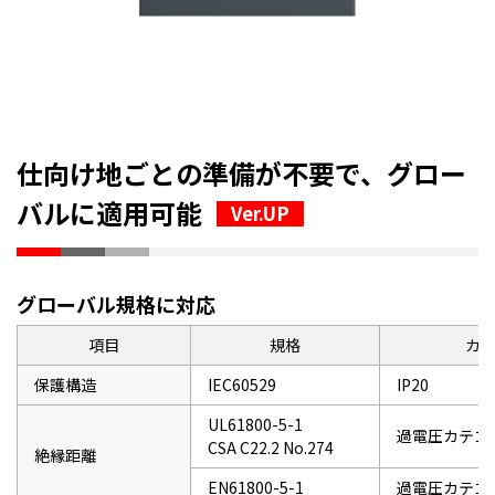
仕向け地ごとの準備が不要で、グロー
バルに適用可能
Ver.UP
グローバル規格に対応
項目
規格
カ
保護構造
IEC60529
IP20
UL61800-5-1
過電圧カテゴ
CSA C22.2 No.274
絶縁距離
EN61800-5-1
過電圧カテゴ