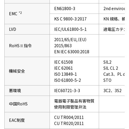
EN61800-3
2nd environm
*2
EMC
KS C 9800-3:2017
KN 規格、韓
LVD
IEC/UL61800-5-1
過電圧カテゴ
2011/65/EU,（EU）
RoHSⅡ指令
2015/863
EN IEC 63000:2018
IEC 61508
SIL2
IEC 62061
SIL CL 2
機械安全
ISO 13849-1
Cat.3、PL d
ISO 61800-5-2
STO
悪環境
IEC60721-3-3
3C2、3S2
電器電子製品有害物質
中国RoHS
使用制限管理弁法
CU TR004/2011
EAC制度
CU TR020/2011