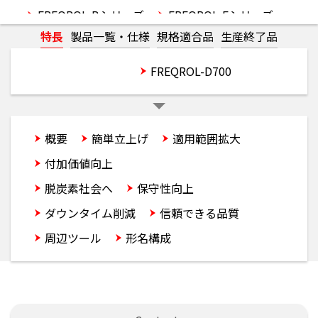
FREQROL-Bシリーズ
FREQROL-Fシリーズ
特長
製品一覧・仕様
規格適合品
生産終了品
FREQROL-Eシリーズ
FREQROL-Dシリーズ
電源回生コンバータ
IPMモータ
FREQROL-D800
FREQROL-D700
概要
簡単立上げ
適用範囲拡大
付加価値向上
安全性向上
脱炭素社会へ
保守性向上
ダウンタイム削減
信頼できる品質
周辺ツール
形名構成