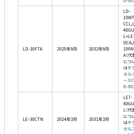
D-00
LD-
10WT
CCL,
40GU
L+LE
DCA,
LD-30FTA
2025年9月
2032年9月
10PA
A（代
につ
は
テ
カル
ースC
D-00
LE7-
40GU
L（代
につ
LE-30CTN
2024年3月
2031年3月
は
テ
カル