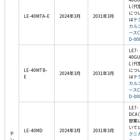
L（代
につ
LE-40MTA-E
2024年3月
2031年3月
は
テ
カル
ースC
D-00
LE7-
40GU
L（代
LE-40MTB-
につ
2024年3月
2031年3月
E
は
テ
カル
ースC
D-00
LE7-
DCA
替案
いて
LE-40MD
2024年3月
2031年3月
テ
クニ
ン