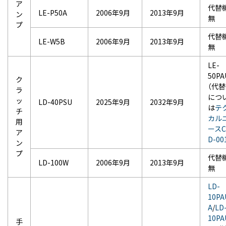
ア
代替
LE-P50A
2006年9月
2013年9月
ン
無
プ
代替
LE-W5B
2006年9月
2013年9月
無
LE-
50PA
ク
（代
ラ
につ
ッ
LD-40PSU
2025年9月
2032年9月
は
テ
チ
カル
用
ースC
ア
D-00
ン
プ
代替
LD-100W
2006年9月
2013年9月
無
LD-
10PA
A
/
LD
10PA
手