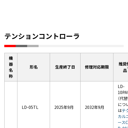
テンションコントローラ
機
推奨
器
形名
生産終了日
修理対応期限
名
品
称
LD-
10PA
（代
につ
LD-05TL
2025年9月
2032年9月
は
テ
カル
ースC