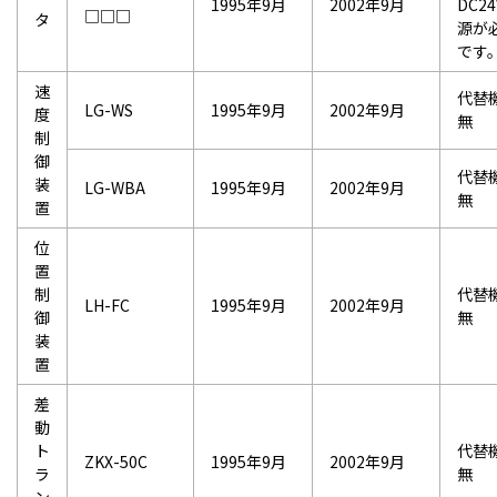
1995年9月
2002年9月
DC2
□□□
タ
源が
です
速
代替
LG-WS
1995年9月
2002年9月
度
無
制
御
代替
装
LG-WBA
1995年9月
2002年9月
無
置
位
置
制
代替
LH-FC
1995年9月
2002年9月
御
無
装
置
差
動
ト
代替
ZKX-50C
1995年9月
2002年9月
ラ
無