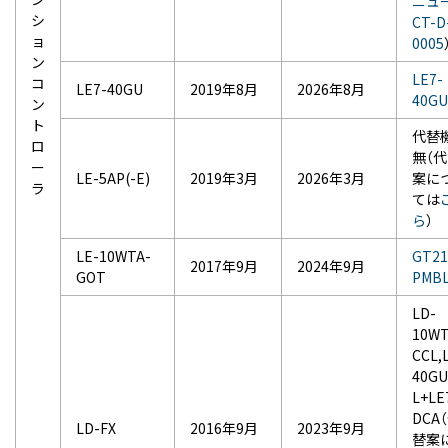
ニュ
シ
CT-D
ョ
0005
ン
LE7-
コ
LE7-40GU
2019年8月
2026年8月
40GU
ン
ト
代替
ロ
無（
ー
LE-5AP(-E)
2019年3月
2026年3月
案に
ラ
ては
ら
）
LE-10WTA-
GT21
2017年9月
2024年9月
GOT
PMB
LD-
10WT
CCL,
40GU
L+LE
DCA
LD-FX
2016年9月
2023年9月
替案