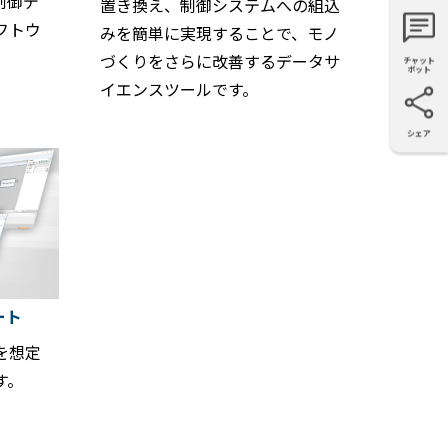
な制御デ
置き換え、制御システムへの組込
積もり
能
フトウ
みを簡単に実現することで、モノ
づくりをさらに改善するデータサ
チャット
ボット
イエンスツールです。
シェア
X
Facebook
LinkedIn
e-mail
ート
を想定
す。