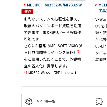
MELIPC MI2532-W/MI2332-W
MEL
了品
NEW
多彩なシステムの拡張性を備え、
VxWor
既存のパソコンボード資産を活用
OSを
できます。またGPUボードも動作
理と装
可能です。
台に集
さらにAI搭載のMELSOFT VIXIO（6
CC-L
*1
ヶ月無償開発ライセンス同梱）
クによ
をご使用いただくことで、外観検
装置制
査の省人化に貢献します。
*1
MI2532-Wのみに同梱しています。
仕様一覧