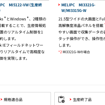
IPC MI5122-VW（生産終
MELIPC MI3321G-
）
W/MI3315G-W
®
®
ks
とWindows
、2種類の
21.5型ワイドの大画面とFul
搭載することで、生産情報処
高解像度液晶パネルを搭載
置のリアルタイム制御を1
やすい画面で収集データの
約します。
タッチ操作ができ、操作性
ink IEフィールドネットワー
します。
りリアルタイムで高精度な
*2
MI3321G-Wの場合
御を実現します。
規格適合品
生産終了品