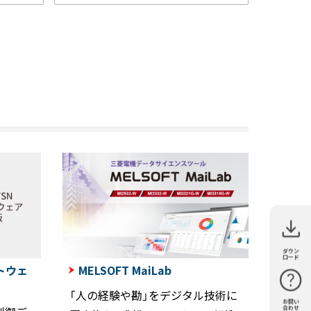
ダウン
カタログ
マニュア
技術資料
外形図・
ソフトウ
サンプル
ロード
ル
CAD
ェア
ライブラ
フトウェ
MELSOFT MaiLab
リ
「人の経験や勘」をデジタル技術に
お問い
購入・見
仕様・機
FAQ
資料請求
合わせ