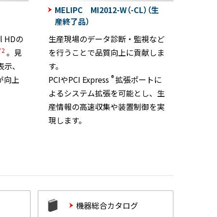
MELIPC MI2012-W（-CL）（生
産終了品）
l HDの
生産現場のデータ診断・監視など
*2
。見
を行うことで品質向上に貢献しま
表示、
す。
®
が向上
PCIやPCI Express
拡張ポートに
よるシステム拡張を可能とし、生
産情報の高速収集や装置制御を実
現します。
機器総合カタログ