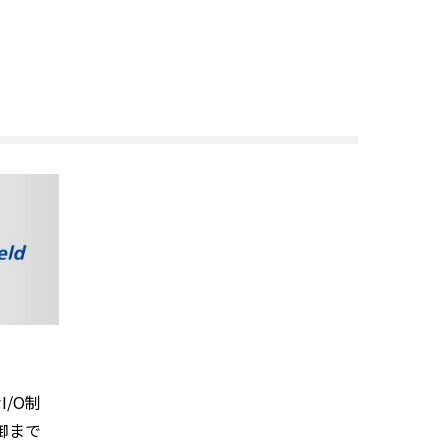
/O制
御まで