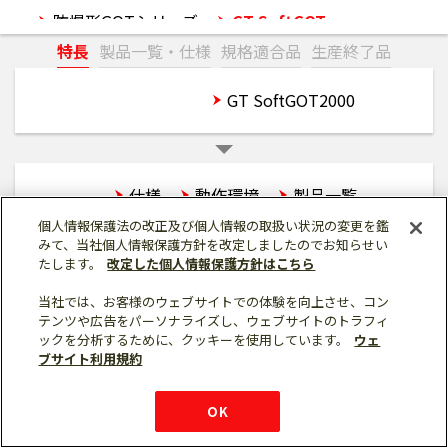
防爆形GOTシリーズ
GT SoftGOT
特長
製品一覧・仕様
規格適合品
生産終了品
FAアプリケーションパッケージ iQ Monozukuri
GT SoftGOT3000
GT SoftGOT2000
特長
仕様
動作環境
製品一覧
個人情報保護法の改正及び個人情報の取扱い状況の変更を鑑
みて、当社個人情報保護方針を改定しましたのでお知らせい
たします。
改定した個人情報保護方針はこちら
当社では、お客様のウェブサイトでの体験を向上させ、コン
テンツや広告をパーソナライズし、ウェブサイトのトラフィ
ックを分析するために、クッキーを使用しています。
ウェ
ブサイト利用規約
カタログ
マニュアル
購入・見積もり
X
技術資料
Facebook
仕様・機能
外形図・CAD
LinkedIn
FAQ
ソフトウェア
e-mail
資料請求
サンプルライブラリ
OK
ダウン
ロード
お問い
合わせ
チャット
ボット
シェア