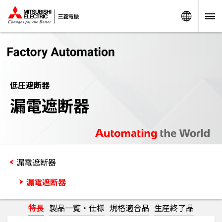
Worldw
低圧遮断器
漏電遮断器
漏電遮断器
漏電遮断器
特長
製品一覧・仕様
規格適合品
生産終了品