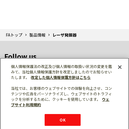
FAトップ
製品情報
レーザ発振器
Follow us
個人情報保護法の改正及び個人情報の取扱い状況の変更を鑑
みて、当社個人情報保護方針を改定しましたのでお知らせい
たします。
改定した個人情報保護方針はこちら
当社では、お客様のウェブサイトでの体験を向上させ、コン
テンツや広告をパーソナライズし、ウェブサイトのトラフィ
個人情報保護
利用規約
ご利用にあたって
ックを分析するために、クッキーを使用しています。
ウェ
サイトマップ
三菱電機トップ
チャットサービス
ブサイト利用規約
はこちら
© Mitsubishi Electric Corporation
購入・見積もり
X
Facebook
仕様・機能
LinkedIn
FAQ
e-mail
資料請求
OK
お問い
合わせ
チャット
ボット
シェア