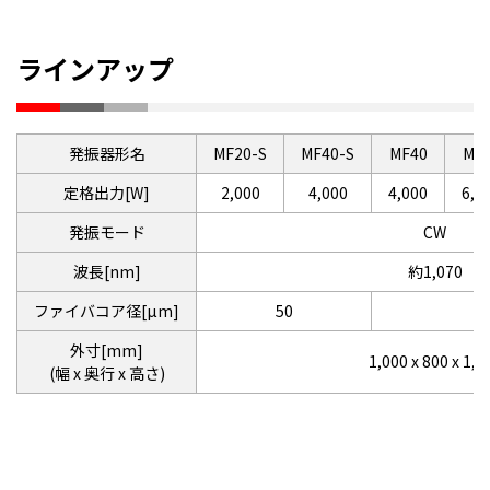
ラインアップ
発振器形名
MF20-S
MF40-S
MF40
MF
定格出力[W]
2,000
4,000
4,000
6,0
発振モード
CW
波長[nm]
約1,070
ファイバコア径[µm]
50
外寸[mm]
1,000 x 800 x 1,3
(幅 x 奥行 x 高さ)