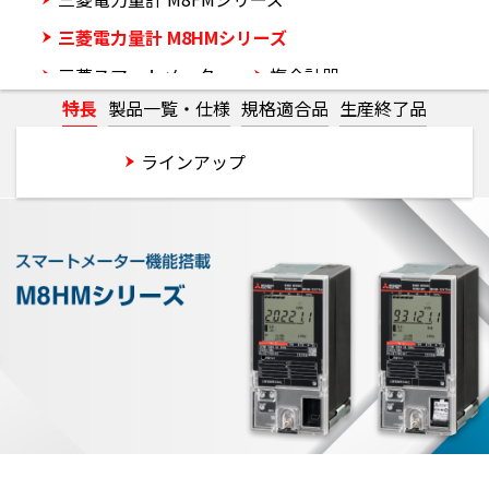
三菱電力量計 M8HMシリーズ
三菱スマートメーター
複合計器
特長
製品一覧・仕様
規格適合品
生産終了品
モバイル検針
特長
ラインアップ