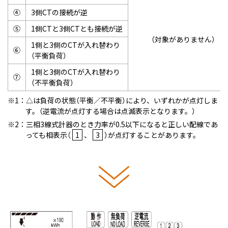
④
3側CTの接続が逆
⑤
1側CTと3側CTとも接続が逆
（対象がありません）
1側と3側のCTが入れ替わり
⑥
（平衡負荷）
1側と3側のCTが入れ替わり
⑦
（不平衡負荷）
1：△は負荷の状態（平衡／不平衡）により、いずれかが点灯しま
す。（逆電流が点灯する場合は点滅表示となります。）
2：三相3線式計器のとき力率が0.5以下になると正しい配線であ
っても相表示（
1
、
3
）が点灯することがあります。