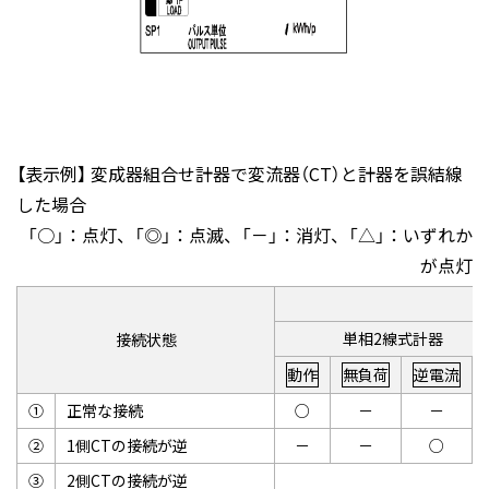
【表示例】 変成器組合せ計器で変流器（CT）と計器を誤結線
した場合
「○」：点灯、「◎」：点滅、「－」：消灯、「△」：いずれか
が点灯
単相2線式計器
接続状態
動作
無負荷
逆電流
①
正常な接続
○
－
－
②
1側CTの接続が逆
－
－
○
③
2側CTの接続が逆