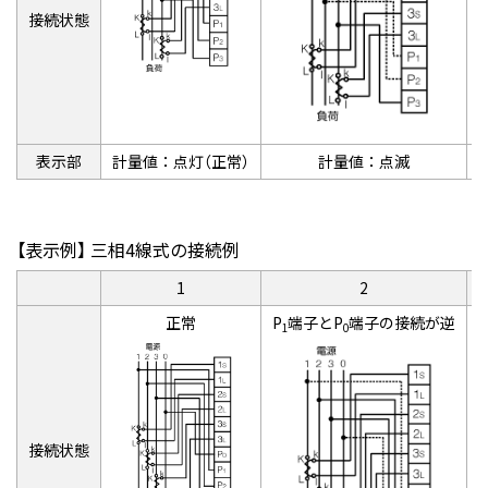
接続状態
表示部
計量値：点灯（正常）
計量値：点滅
【表示例】 三相4線式の接続例
1
2
正常
P
端子とP
端子の接続が逆
P
1
0
接続状態