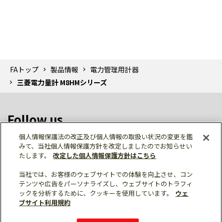
FAトップ
製品情報
電力管理用計器
三菱電力量計 M8HMシリーズ
Follow us
個人情報保護法の改正及び個人情報の取扱い状況の変更を鑑
みて、当社個人情報保護方針を改定しましたのでお知らせい
たします。
改定した個人情報保護方針はこちら
当社では、お客様のウェブサイトでの体験を向上させ、コン
テンツや広告をパーソナライズし、ウェブサイトのトラフィ
個人情報保護
利用規約
ご利用にあたって
ックを分析するために、クッキーを使用しています。
ウェ
サイトマップ
三菱電機トップ
ブサイト利用規約
© Mitsubishi Electric Corporation
カタログ
マニュアル
購入・見積もり
X
技術資料
Facebook
仕様・機能
外形図・CAD
LinkedIn
FAQ
ソフトウェア
e-mail
資料請求
サンプルライブラリ