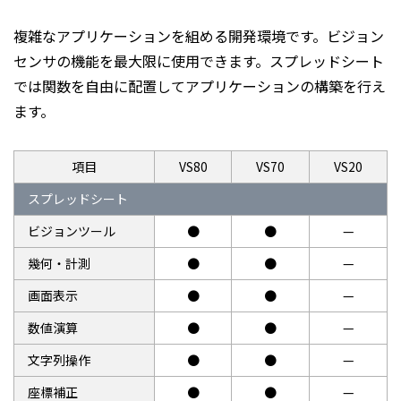
複雑なアプリケーションを組める開発環境です。ビジョン
センサの機能を最大限に使用できます。スプレッドシート
では関数を自由に配置してアプリケーションの構築を行え
ます。
項目
VS80
VS70
VS20
スプレッドシート
ビジョンツール
●
●
—
幾何・計測
●
●
—
画面表示
●
●
—
数値演算
●
●
—
文字列操作
●
●
—
座標補正
●
●
—