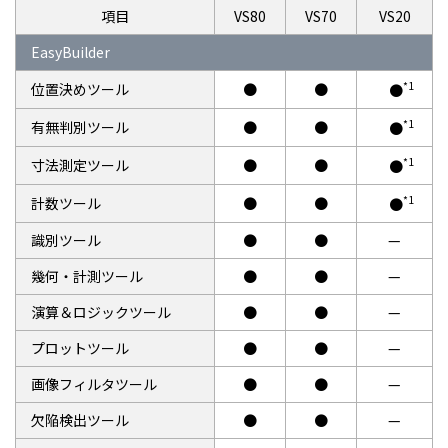
項目
VS80
VS70
VS20
EasyBuilder
*1
位置決めツール
●
●
●
*1
有無判別ツール
●
●
●
*1
寸法測定ツール
●
●
●
*1
計数ツール
●
●
●
識別ツール
●
●
—
幾何・計測ツール
●
●
—
演算＆ロジックツール
●
●
—
プロットツール
●
●
—
画像フィルタツール
●
●
—
欠陥検出ツール
●
●
—