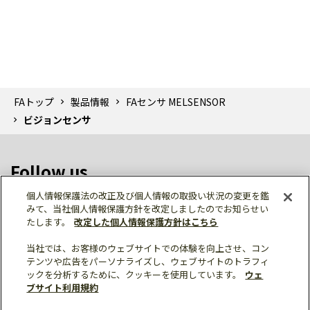
FAトップ
製品情報
FAセンサ MELSENSOR
ビジョンセンサ
Follow us
個人情報保護法の改正及び個人情報の取扱い状況の変更を鑑
みて、当社個人情報保護方針を改定しましたのでお知らせい
たします。
改定した個人情報保護方針はこちら
当社では、お客様のウェブサイトでの体験を向上させ、コン
テンツや広告をパーソナライズし、ウェブサイトのトラフィ
個人情報保護
利用規約
ご利用にあたって
ックを分析するために、クッキーを使用しています。
ウェ
サイトマップ
三菱電機トップ
ブサイト利用規約
© Mitsubishi Electric Corporation
カタログ
マニュアル
購入・見積もり
X
技術資料
Facebook
仕様・機能
外形図・CAD
LinkedIn
FAQs
ソフトウェア
e-mail
資料請求
サンプルライブラリ