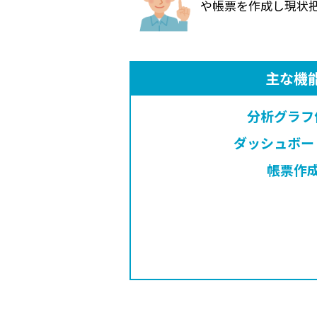
や帳票を作成し現状
主な機
分析グラフ
ダッシュボー
帳票作