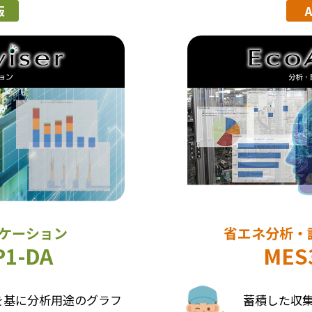
版
ケーション
省エネ分析・
P1-DA
MES3
を基に分析用途のグラフ
蓄積した収