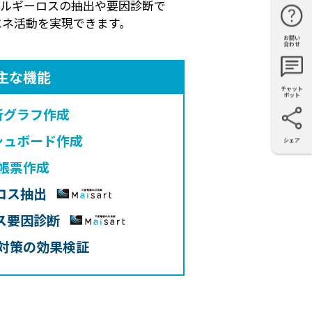
ネルギーロスの抽出や要因診断で
エネ活動を実現できます。
お問い
購入・見
仕様・機
FAQ
資料請求
合わせ
積もり
能
主な機能
チャット
ボット
析グラフ作成
シュボード作成
シェア
X
Facebook
LinkedIn
e-mail
帳票作成
ロス抽出
ス要因診断
対策の効果検証