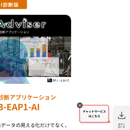
AI診断版
診断アプリケーション
-EAP1-AI
チャットサービス
はこちら
集データの見える化だけでなく、
ダウン
カタログ
マニュア
技術資料
ソフトウ
ロード
ル
ェア