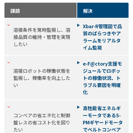
課題
解決
Xbar-R管理図で品
溶接条件を常時監視し、溶
質のばらつきやア
接品質の維持・管理を実現
ラームをリアルタ
したい
イム監視
e-F@ctory支援モ
溶接ロボットの稼働状態を
ジュールでロボッ
監視し、稼働率を向上した
トの稼働状況、ト
い
ラブル要因を明確
化
高性能省エネルギ
コンベアの省エネ化と制御
ーモータであるS-
盤レスの省コスト化を図り
PMギヤードモータ
たい
でベルトコンベア