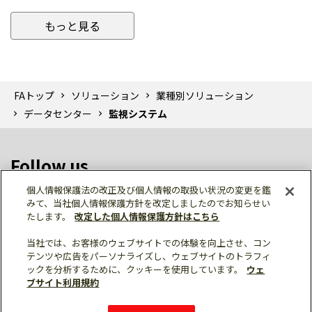
もっと見る
FAトップ
ソリューション
業種別ソリューション
データセンター
監視システム
Follow us
個人情報保護法の改正及び個人情報の取扱い状況の変更を鑑
みて、当社個人情報保護方針を改定しましたのでお知らせい
たします。
改定した個人情報保護方針はこちら
当社では、お客様のウェブサイトでの体験を向上させ、コン
テンツや広告をパーソナライズし、ウェブサイトのトラフィ
個人情報保護
利用規約
ご利用にあたって
ックを分析するために、クッキーを使用しています。
ウェ
サイトマップ
三菱電機トップ
ブサイト利用規約
© Mitsubishi Electric Corporation
購入・見積もり
X
Facebook
仕様・機能
LinkedIn
FAQ
e-mail
資料請求