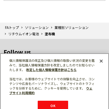
FAトップ
ソリューション
業種別ソリューション
リチウムイオン電池
塗布機
Follow us
個人情報保護法の改正及び個人情報の取扱い状況の変更を鑑
みて、当社個人情報保護方針を改定しましたのでお知らせい
たします。
改定した個人情報保護方針はこちら
当社では、お客様のウェブサイトでの体験を向上させ、コン
テンツや広告をパーソナライズし、ウェブサイトのトラフィ
個人情報保護
利用規約
ご利用にあたって
ックを分析するために、クッキーを使用しています。
ウェ
サイトマップ
三菱電機トップ
ブサイト利用規約
© Mitsubishi Electric Corporation
購入・見積もり
X
Facebook
仕様・機能
LinkedIn
FAQ
e-mail
資料請求
OK