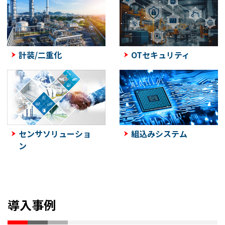
計装/二重化
OTセキュリティ
センサソリューショ
組込みシステム
ン
導入事例