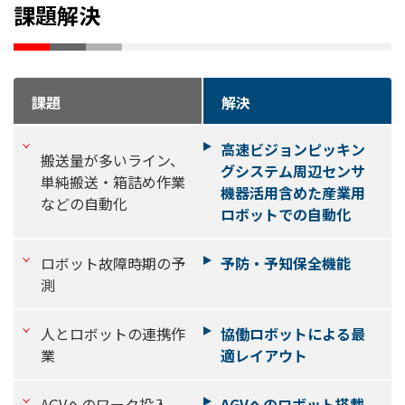
課題解決
課題
解決
高速ビジョンピッキン
搬送量が多いライン、
グシステム周辺センサ
単純搬送・箱詰め作業
機器活用含めた産業用
などの自動化
ロボットでの自動化
ロボット故障時期の予
予防・予知保全機能
測
人とロボットの連携作
協働ロボットによる最
業
適レイアウト
AGVへのワーク投入、
AGVへのロボット搭載