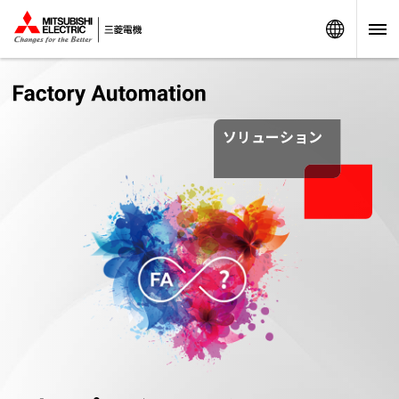
Worldw
ソリューション