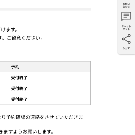
お問い
購入・見
仕様・機
FAQ
資料請求
合わせ
積もり
能
チャット
だけます。
ボット
す。ご留意ください。
シェア
X
Facebook
LinkedIn
e-mail
予約
受付終了
受付終了
受付終了
より予約確認の連絡をさせていただきま
きますようお願いします。