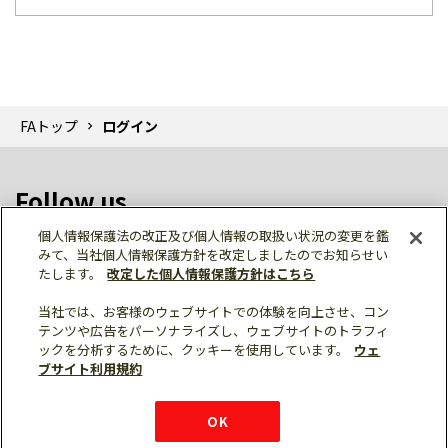
FAトップ
ログイン
Follow us
個人情報保護法の改正及び個人情報の取扱い状況の変更を鑑
みて、当社個人情報保護方針を改定しましたのでお知らせい
たします。
改定した個人情報保護方針はこちら
当社では、お客様のウェブサイトでの体験を向上させ、コン
テンツや広告をパーソナライズし、ウェブサイトのトラフィ
個人情報保護
利用規約
ご利用にあたって
ックを分析するために、クッキーを使用しています。
ウェ
サイトマップ
三菱電機トップ
チャットサービス
ブサイト利用規約
はこちら
© Mitsubishi Electric Corporation
購入・見積もり
X
Facebook
仕様・機能
LinkedIn
FAQ
e-mail
資料請求
OK
お問い
合わせ
チャット
ボット
シェア