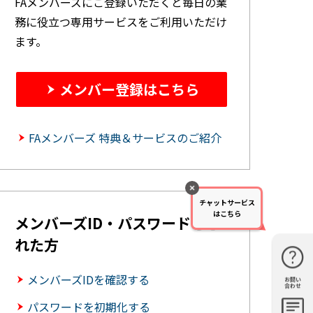
FAメンバーズにご登録いただくと毎日の業
務に役立つ専用サービスをご利用いただけ
ます。
メンバー登録はこちら
FAメンバーズ 特典＆サービスのご紹介
チャットサービス
はこちら
メンバーズID・パスワードを忘
れた方
メンバーズIDを確認する
お問い
購入・見
仕様・機
FAQ
資料請求
合わせ
積もり
能
パスワードを初期化する