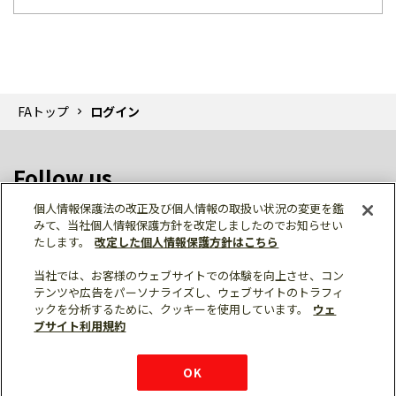
FAトップ
ログイン
Follow us
個人情報保護法の改正及び個人情報の取扱い状況の変更を鑑
みて、当社個人情報保護方針を改定しましたのでお知らせい
たします。
改定した個人情報保護方針はこちら
当社では、お客様のウェブサイトでの体験を向上させ、コン
テンツや広告をパーソナライズし、ウェブサイトのトラフィ
個人情報保護
利用規約
ご利用にあたって
ックを分析するために、クッキーを使用しています。
ウェ
サイトマップ
三菱電機トップ
チャットサービス
ブサイト利用規約
はこちら
© Mitsubishi Electric Corporation
購入・見積もり
X
Facebook
仕様・機能
LinkedIn
FAQ
e-mail
資料請求
OK
お問い
合わせ
チャット
ボット
シェア