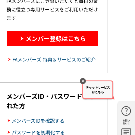
FAメンバーズにご登録いただくと毎日の業
務に役立つ専用サービスをご利用いただけ
ます。
メンバー登録はこちら
FAメンバーズ 特典＆サービスのご紹介
チャットサービス
はこちら
メンバーズID・パスワードを忘
れた方
メンバーズIDを確認する
お問い
購入・見
仕様・機
FAQ
資料請求
合わせ
積もり
能
パスワードを初期化する