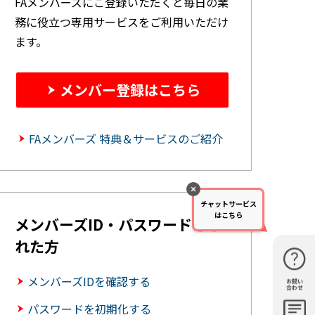
FAメンバーズにご登録いただくと毎日の業
務に役立つ専用サービスをご利用いただけ
ます。
メンバー登録はこちら
FAメンバーズ 特典＆サービスのご紹介
チャットサービス
はこちら
メンバーズID・パスワードを忘
れた方
メンバーズIDを確認する
お問い
購入・見
仕様・機
FAQ
資料請求
合わせ
積もり
能
パスワードを初期化する