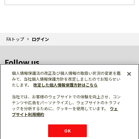
FAトップ
ログイン
Follow us
個人情報保護法の改正及び個人情報の取扱い状況の変更を鑑
みて、当社個人情報保護方針を改定しましたのでお知らせい
たします。
改定した個人情報保護方針はこちら
当社では、お客様のウェブサイトでの体験を向上させ、コン
テンツや広告をパーソナライズし、ウェブサイトのトラフィ
個人情報保護
利用規約
ご利用にあたって
ックを分析するために、クッキーを使用しています。
ウェ
サイトマップ
三菱電機トップ
チャットサービス
ブサイト利用規約
はこちら
© Mitsubishi Electric Corporation
購入・見積もり
X
Facebook
仕様・機能
LinkedIn
FAQ
e-mail
資料請求
OK
お問い
合わせ
チャット
ボット
シェア