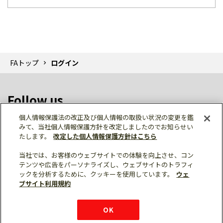
FAトップ
ログイン
Follow us
個人情報保護法の改正及び個人情報の取扱い状況の変更を鑑
みて、当社個人情報保護方針を改定しましたのでお知らせい
たします。
改定した個人情報保護方針はこちら
当社では、お客様のウェブサイトでの体験を向上させ、コン
テンツや広告をパーソナライズし、ウェブサイトのトラフィ
個人情報保護
利用規約
ご利用にあたって
ックを分析するために、クッキーを使用しています。
ウェ
サイトマップ
三菱電機トップ
チャットサービス
ブサイト利用規約
はこちら
© Mitsubishi Electric Corporation
購入・見積もり
X
Facebook
仕様・機能
LinkedIn
FAQ
e-mail
資料請求
OK
お問い
合わせ
チャット
ボット
シェア