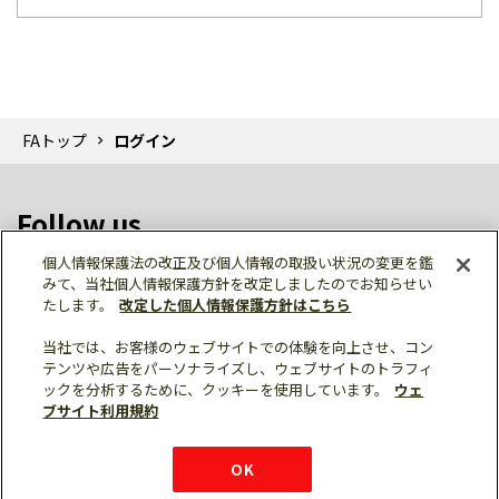
FAトップ
ログイン
Follow us
個人情報保護法の改正及び個人情報の取扱い状況の変更を鑑
みて、当社個人情報保護方針を改定しましたのでお知らせい
たします。
改定した個人情報保護方針はこちら
当社では、お客様のウェブサイトでの体験を向上させ、コン
テンツや広告をパーソナライズし、ウェブサイトのトラフィ
個人情報保護
利用規約
ご利用にあたって
ックを分析するために、クッキーを使用しています。
ウェ
サイトマップ
三菱電機トップ
チャットサービス
ブサイト利用規約
はこちら
© Mitsubishi Electric Corporation
購入・見積もり
X
Facebook
仕様・機能
LinkedIn
FAQ
e-mail
資料請求
OK
お問い
合わせ
チャット
ボット
シェア