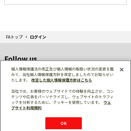
FAトップ
ログイン
Follow us
個人情報保護法の改正及び個人情報の取扱い状況の変更を鑑
みて、当社個人情報保護方針を改定しましたのでお知らせい
たします。
改定した個人情報保護方針はこちら
当社では、お客様のウェブサイトでの体験を向上させ、コン
テンツや広告をパーソナライズし、ウェブサイトのトラフィ
個人情報保護
利用規約
ご利用にあたって
ックを分析するために、クッキーを使用しています。
ウェ
サイトマップ
三菱電機トップ
チャットサービス
ブサイト利用規約
はこちら
© Mitsubishi Electric Corporation
購入・見積もり
X
Facebook
仕様・機能
LinkedIn
FAQ
e-mail
資料請求
OK
お問い
合わせ
チャット
ボット
シェア