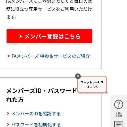
FAメンバーズにご登録いただくと毎日の業
務に役立つ専用サービスをご利用いただけ
ます。
メンバー登録はこちら
FAメンバーズ 特典＆サービスのご紹介
チャットサービス
はこちら
メンバーズID・パスワードを忘
れた方
メンバーズIDを確認する
お問い
購入・見
仕様・機
FAQ
資料請求
合わせ
積もり
能
パスワードを初期化する