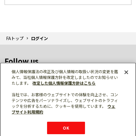
FAトップ
ログイン
Follow us
個人情報保護法の改正及び個人情報の取扱い状況の変更を鑑
みて、当社個人情報保護方針を改定しましたのでお知らせい
たします。
改定した個人情報保護方針はこちら
当社では、お客様のウェブサイトでの体験を向上させ、コン
テンツや広告をパーソナライズし、ウェブサイトのトラフィ
個人情報保護
利用規約
ご利用にあたって
ックを分析するために、クッキーを使用しています。
ウェ
サイトマップ
三菱電機トップ
チャットサービス
ブサイト利用規約
はこちら
© Mitsubishi Electric Corporation
購入・見積もり
X
Facebook
仕様・機能
LinkedIn
FAQ
e-mail
資料請求
OK
お問い
合わせ
チャット
ボット
シェア