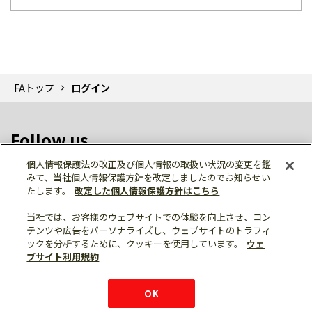
FAトップ
ログイン
Follow us
個人情報保護法の改正及び個人情報の取扱い状況の変更を鑑
みて、当社個人情報保護方針を改定しましたのでお知らせい
たします。
改定した個人情報保護方針はこちら
当社では、お客様のウェブサイトでの体験を向上させ、コン
テンツや広告をパーソナライズし、ウェブサイトのトラフィ
個人情報保護
利用規約
ご利用にあたって
ックを分析するために、クッキーを使用しています。
ウェ
サイトマップ
三菱電機トップ
チャットサービス
ブサイト利用規約
はこちら
© Mitsubishi Electric Corporation
購入・見積もり
X
Facebook
仕様・機能
LinkedIn
FAQ
e-mail
資料請求
OK
お問い
合わせ
チャット
ボット
シェア