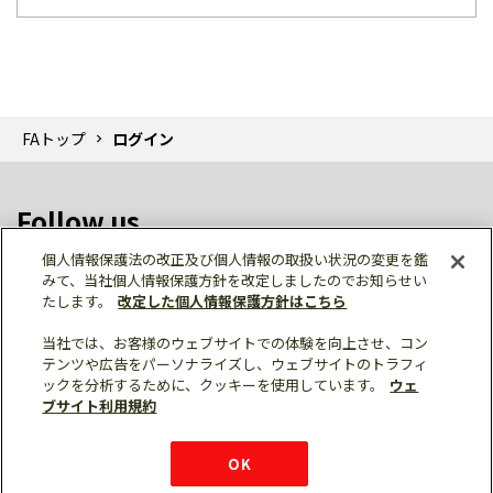
FAトップ
ログイン
Follow us
個人情報保護法の改正及び個人情報の取扱い状況の変更を鑑
みて、当社個人情報保護方針を改定しましたのでお知らせい
たします。
改定した個人情報保護方針はこちら
当社では、お客様のウェブサイトでの体験を向上させ、コン
テンツや広告をパーソナライズし、ウェブサイトのトラフィ
個人情報保護
利用規約
ご利用にあたって
ックを分析するために、クッキーを使用しています。
ウェ
サイトマップ
三菱電機トップ
ブサイト利用規約
© Mitsubishi Electric Corporation
購入・見積もり
X
Facebook
仕様・機能
LinkedIn
FAQ
e-mail
資料請求
OK
お問い
合わせ
チャット
ボット
シェア