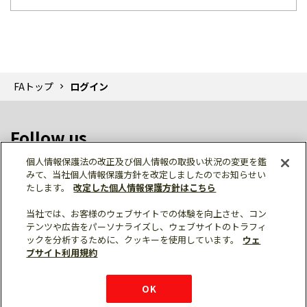
FAトップ
ログイン
Follow us
個人情報保護法の改正及び個人情報の取扱い状況の変更を鑑
みて、当社個人情報保護方針を改定しましたのでお知らせい
たします。
改定した個人情報保護方針はこちら
当社では、お客様のウェブサイトでの体験を向上させ、コン
テンツや広告をパーソナライズし、ウェブサイトのトラフィ
個人情報保護
利用規約
ご利用にあたって
ックを分析するために、クッキーを使用しています。
ウェ
サイトマップ
三菱電機トップ
チャットサービス
ブサイト利用規約
はこちら
© Mitsubishi Electric Corporation
購入・見積もり
X
Facebook
仕様・機能
LinkedIn
FAQ
e-mail
資料請求
OK
お問い
合わせ
チャット
ボット
シェア