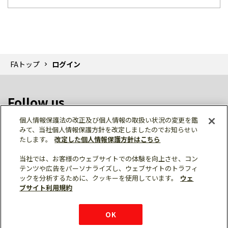
FAトップ
ログイン
Follow us
個人情報保護法の改正及び個人情報の取扱い状況の変更を鑑
みて、当社個人情報保護方針を改定しましたのでお知らせい
たします。
改定した個人情報保護方針はこちら
当社では、お客様のウェブサイトでの体験を向上させ、コン
テンツや広告をパーソナライズし、ウェブサイトのトラフィ
個人情報保護
利用規約
ご利用にあたって
ックを分析するために、クッキーを使用しています。
ウェ
サイトマップ
三菱電機トップ
チャットサービス
ブサイト利用規約
はこちら
© Mitsubishi Electric Corporation
購入・見積もり
X
Facebook
仕様・機能
LinkedIn
FAQ
e-mail
資料請求
OK
お問い
合わせ
チャット
ボット
シェア