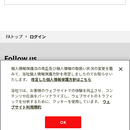
FAトップ
ログイン
Follow us
個人情報保護法の改正及び個人情報の取扱い状況の変更を鑑
みて、当社個人情報保護方針を改定しましたのでお知らせい
たします。
改定した個人情報保護方針はこちら
当社では、お客様のウェブサイトでの体験を向上させ、コン
テンツや広告をパーソナライズし、ウェブサイトのトラフィ
個人情報保護
利用規約
ご利用にあたって
ックを分析するために、クッキーを使用しています。
ウェ
サイトマップ
三菱電機トップ
チャットサービス
ブサイト利用規約
はこちら
© Mitsubishi Electric Corporation
購入・見積もり
X
Facebook
仕様・機能
LinkedIn
FAQ
e-mail
資料請求
OK
お問い
合わせ
チャット
ボット
シェア