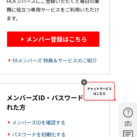
FAメンバーズにご登録いただくと毎日の業
務に役立つ専用サービスをご利用いただけ
ます。
メンバー登録はこちら
FAメンバーズ 特典＆サービスのご紹介
チャットサービス
はこちら
メンバーズID・パスワードを忘
れた方
メンバーズIDを確認する
お問い
購入・見
仕様・機
FAQ
資料請求
合わせ
積もり
能
パスワードを初期化する