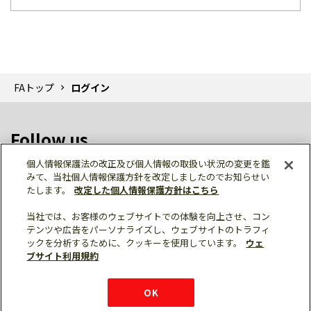
FAトップ
ログイン
Follow us
個人情報保護法の改正及び個人情報の取扱い状況の変更を鑑
みて、当社個人情報保護方針を改定しましたのでお知らせい
たします。
改定した個人情報保護方針はこちら
当社では、お客様のウェブサイトでの体験を向上させ、コン
テンツや広告をパーソナライズし、ウェブサイトのトラフィ
個人情報保護
利用規約
ご利用にあたって
ックを分析するために、クッキーを使用しています。
ウェ
サイトマップ
三菱電機トップ
チャットサービス
ブサイト利用規約
はこちら
© Mitsubishi Electric Corporation
購入・見積もり
X
Facebook
仕様・機能
LinkedIn
FAQ
e-mail
資料請求
OK
お問い
合わせ
チャット
ボット
シェア