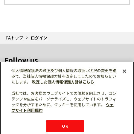
FAトップ
ログイン
Follow us
個人情報保護法の改正及び個人情報の取扱い状況の変更を鑑
みて、当社個人情報保護方針を改定しましたのでお知らせい
たします。
改定した個人情報保護方針はこちら
当社では、お客様のウェブサイトでの体験を向上させ、コン
テンツや広告をパーソナライズし、ウェブサイトのトラフィ
個人情報保護
利用規約
ご利用にあたって
ックを分析するために、クッキーを使用しています。
ウェ
サイトマップ
三菱電機トップ
チャットサービス
ブサイト利用規約
はこちら
© Mitsubishi Electric Corporation
購入・見積もり
X
Facebook
仕様・機能
LinkedIn
FAQ
e-mail
資料請求
OK
お問い
合わせ
チャット
ボット
シェア