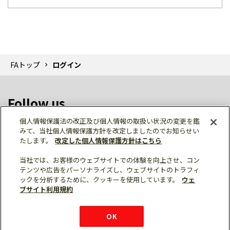
FAトップ
ログイン
Follow us
個人情報保護法の改正及び個人情報の取扱い状況の変更を鑑
みて、当社個人情報保護方針を改定しましたのでお知らせい
たします。
改定した個人情報保護方針はこちら
当社では、お客様のウェブサイトでの体験を向上させ、コン
テンツや広告をパーソナライズし、ウェブサイトのトラフィ
個人情報保護
利用規約
ご利用にあたって
ックを分析するために、クッキーを使用しています。
ウェ
サイトマップ
三菱電機トップ
チャットサービス
ブサイト利用規約
はこちら
© Mitsubishi Electric Corporation
購入・見積もり
X
Facebook
仕様・機能
LinkedIn
FAQ
e-mail
資料請求
OK
お問い
合わせ
チャット
ボット
シェア