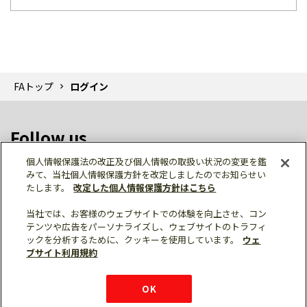
FAトップ
ログイン
Follow us
個人情報保護法の改正及び個人情報の取扱い状況の変更を鑑
みて、当社個人情報保護方針を改定しましたのでお知らせい
たします。
改定した個人情報保護方針はこちら
当社では、お客様のウェブサイトでの体験を向上させ、コン
テンツや広告をパーソナライズし、ウェブサイトのトラフィ
個人情報保護
利用規約
ご利用にあたって
ックを分析するために、クッキーを使用しています。
ウェ
サイトマップ
三菱電機トップ
チャットサービス
ブサイト利用規約
はこちら
© Mitsubishi Electric Corporation
購入・見積もり
X
Facebook
仕様・機能
LinkedIn
FAQ
e-mail
資料請求
OK
お問い
合わせ
チャット
ボット
シェア