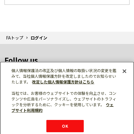
FAトップ
ログイン
Follow us
個人情報保護法の改正及び個人情報の取扱い状況の変更を鑑
みて、当社個人情報保護方針を改定しましたのでお知らせい
たします。
改定した個人情報保護方針はこちら
当社では、お客様のウェブサイトでの体験を向上させ、コン
テンツや広告をパーソナライズし、ウェブサイトのトラフィ
個人情報保護
利用規約
ご利用にあたって
ックを分析するために、クッキーを使用しています。
ウェ
サイトマップ
三菱電機トップ
チャットサービス
ブサイト利用規約
はこちら
© Mitsubishi Electric Corporation
購入・見積もり
X
Facebook
仕様・機能
LinkedIn
FAQ
e-mail
資料請求
OK
お問い
合わせ
チャット
ボット
シェア