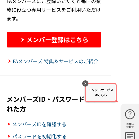
FAメンバーズにご登録いただくと毎日の業
務に役立つ専用サービスをご利用いただけ
ます。
メンバー登録はこちら
FAメンバーズ 特典＆サービスのご紹介
チャットサービス
はこちら
メンバーズID・パスワードを忘
れた方
メンバーズIDを確認する
お問い
購入・見
仕様・機
FAQ
資料請求
合わせ
積もり
能
パスワードを初期化する