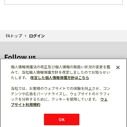
FAトップ
ログイン
Follow us
個人情報保護法の改正及び個人情報の取扱い状況の変更を鑑
みて、当社個人情報保護方針を改定しましたのでお知らせい
たします。
改定した個人情報保護方針はこちら
当社では、お客様のウェブサイトでの体験を向上させ、コン
テンツや広告をパーソナライズし、ウェブサイトのトラフィ
個人情報保護
利用規約
ご利用にあたって
ックを分析するために、クッキーを使用しています。
ウェ
サイトマップ
三菱電機トップ
チャットサービス
ブサイト利用規約
はこちら
© Mitsubishi Electric Corporation
購入・見積もり
X
Facebook
仕様・機能
LinkedIn
FAQ
e-mail
資料請求
OK
お問い
合わせ
チャット
ボット
シェア